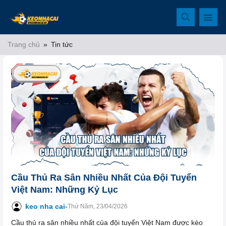
Bỏ
qua
nội
dung
Trang chủ
»
Tin tức
Cầu Thủ Ra Sân Nhiều Nhất Của Đội Tuyển
Việt Nam: Những Kỷ Lục
keo nha cai
-
Thứ Năm, 23/04/2026
Cầu thủ ra sân nhiều nhất của đội tuyển Việt Nam được kèo