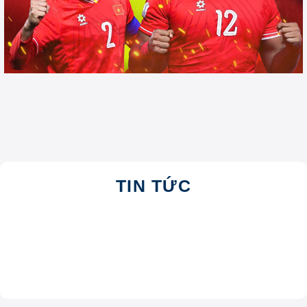
TIN TỨC