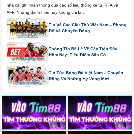
nhà cái ghi nhận thông qua các số liệu thống kê từ FIFA và
AFF. Những danh hiệu này không chỉ là…
Tin Về Các Cầu Thủ Việt Nam – Phong
Độ Và Chuyển Động
Thông Tin Bề Lề Về Các Trận Đấu
Hôm Nay: Tiêu Điểm Sân Cỏ
Tin Tức Bóng Đá Việt Nam – Chuyển
Động Và Những Hy Vọng Mới